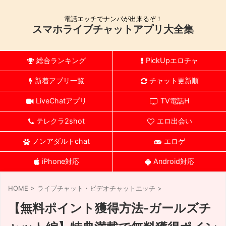
電話エッチでナンパが出来るぞ！
スマホライブチャットアプリ大全集
総合ランキング
PickUpエロチャ
新着アプリ一覧
チャット更新順
LiveChatアプリ
TV電話H
テレクラ2shot
エロ出会い
ノンアダルトchat
エロゲ
iPhone対応
Android対応
HOME
>
ライブチャット・ビデオチャットエッチ
>
【無料ポイント獲得方法-ガールズチ