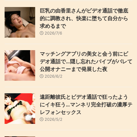
巨乳の由香里さんがビデオ通話で徹底
的に調教され、快楽に堕ちて自分から
求めるまで
2026/7/6
マッチングアプリの美女と会う前にビ
デオ通話で…隠し忘れたバイブがバレて
公開オナニーまで発展した夜
2026/6/2
遠距離彼氏とビデオ通話で狂ったよう
にイキ狂う…マンネリ完全打破の濃厚テ
レフォンセックス
2026/5/2