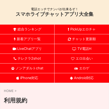
電話エッチでナンパが出来るぞ！
スマホライブチャットアプリ大全集
総合ランキング
PickUpエロチャ
新着アプリ一覧
チャット更新順
LiveChatアプリ
TV電話H
テレクラ2shot
エロ出会い
ノンアダルトchat
エロゲ
iPhone対応
Android対応
HOME
>
利用規約